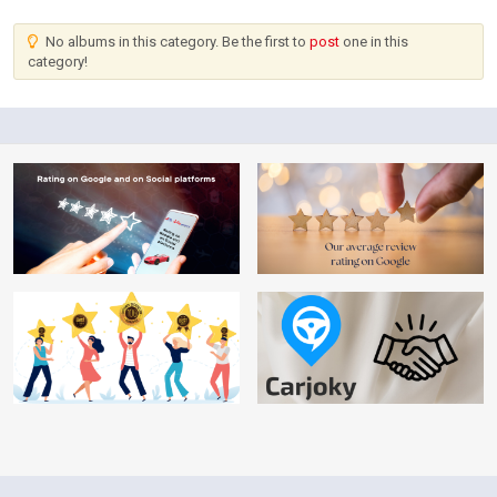
nisi metus, ornare vel eros et, dictum luctus
diam. Nunc orci massa, finibus consectetur
No albums in this category. Be the first to
post
one in this
leo vitae, sollicitudin vulputate orci. Donec et
category!
tortor varius, placerat tortor sit amet,
vulputate justo. Etiam
ex tortor, venenatis eu augue eu, vulputate
varius augue. In convallis condimentum
sapien, id lacinia ex volutpat ut. Maecenas
pulvinar lorem lorem, eget iaculis nibh
commodo sit amet.
Cras diam nisi, consequat vitae mauris vitae,
mattis sagittis dui. Nullam nec est in urna
congue fringilla at nec urna. Sed facilisis eros
nec magna tempus fringilla. Cras sagittis
lacus eget condimentum auctor. Donec vitae
ante varius ex pellentesque ornare. Donec
scelerisque porttitor erat, sit amet rutrum leo
pretium id. Pellentesque finibus volutpat
pharetra. Mauris vitae molestie sem, aliquet
dapibus turpis. Integer vel sodales justo, at