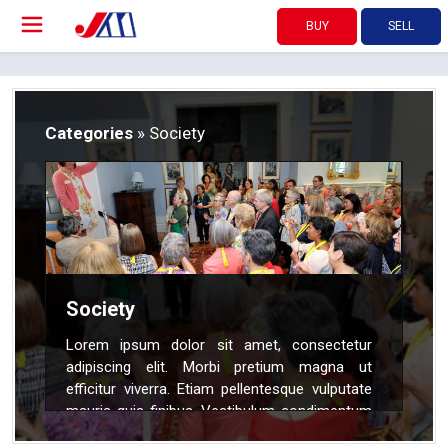
BUY
SELL
Categories
» Society
Society
Lorem ipsum dolor sit amet, consectetur
adipiscing elit. Morbi pretium magna ut
efficitur viverra. Etiam pellentesque vulputate
mauris quis finibus. Vestibulum condimentum
auctor mi, tincidunt molestie nunc. Aliquam